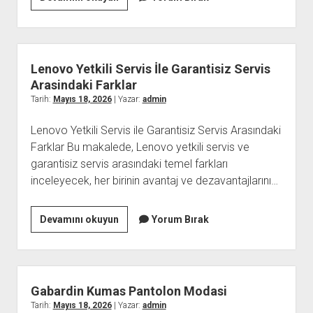
For
İnstitutional
Traders
Lenovo Yetkili Servis İle Garantisiz Servis
Arasindaki Farklar
Tarih:
Mayıs 18, 2026
| Yazar:
admin
Lenovo Yetkili Servis ile Garantisiz Servis Arasındaki
Farklar Bu makalede, Lenovo yetkili servis ve
garantisiz servis arasındaki temel farkları
inceleyecek, her birinin avantaj ve dezavantajlarını…
Lenovo
Devamını okuyun
Yorum Bırak
Yetkili
Servis
İle
Garantisiz
Gabardin Kumas Pantolon Modasi
Servis
Tarih:
Mayıs 18, 2026
| Yazar:
admin