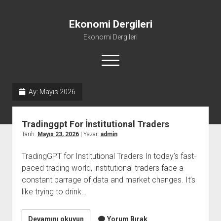
Ekonomi Dergileri
Ekonomi Dergileri
menüyü
aç
Ay:
Mayıs 2026
Tradinggpt For İnstitutional Traders
Tarih:
Mayıs 23, 2026
| Yazar:
admin
TradingGPT for Institutional Traders In today’s fast-
paced trading world, institutional traders face a
constant barrage of data and market changes. It’s
like trying to drink…
Tradinggpt
Devamını okuyun
Yorum Bırak