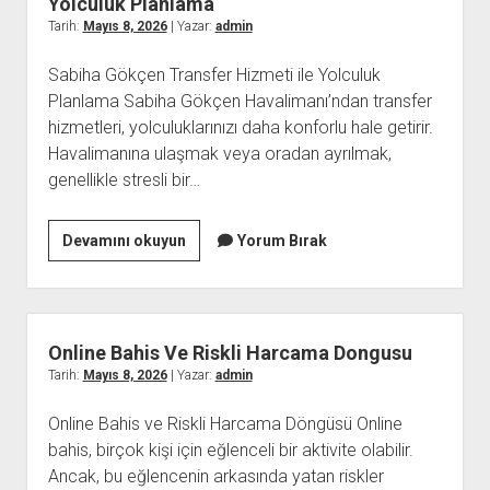
Yolculuk Planlama
Tarih:
Mayıs 8, 2026
| Yazar:
admin
Sabiha Gökçen Transfer Hizmeti ile Yolculuk
Planlama Sabiha Gökçen Havalimanı’ndan transfer
hizmetleri, yolculuklarınızı daha konforlu hale getirir.
Havalimanına ulaşmak veya oradan ayrılmak,
genellikle stresli bir…
Sabiha
Devamını okuyun
Yorum Bırak
Gokcen
Transfer
Hizmeti
İle
Online Bahis Ve Riskli Harcama Dongusu
Yolculuk
Tarih:
Mayıs 8, 2026
| Yazar:
admin
Planlama
Online Bahis ve Riskli Harcama Döngüsü Online
bahis, birçok kişi için eğlenceli bir aktivite olabilir.
Ancak, bu eğlencenin arkasında yatan riskler