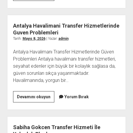
To
Build
Discipline
İn
Antalya Havalimani Transfer Hizmetlerinde
Fitness
Guven Problemleri
Journey
Tarih:
Mayıs 8, 2026
| Yazar:
admin
Antalya Havalimanı Transfer Hizmetlerinde Güven
Problemleri Antalya havalimanı transfer hizmetleri,
seyahat edenler için büyük bir kolaylık sağlasa da,
güven sorunları sıkça yaşanmaktadır.
Havalimanında, yorgun bir…
Antalya
Devamını okuyun
Yorum Bırak
Havalimani
Transfer
Hizmetlerinde
Guven
Sabiha Gokcen Transfer Hizmeti İle
Problemleri