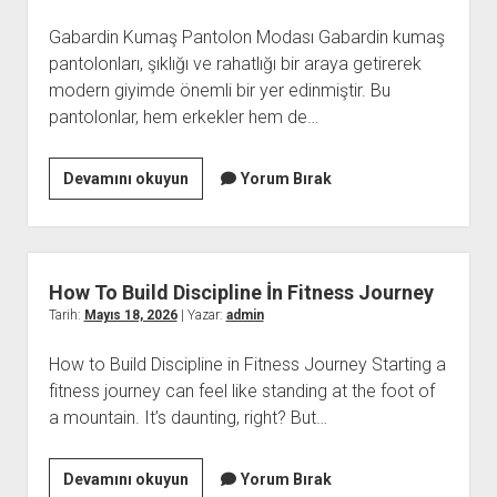
Arasindaki
Gabardin Kumaş Pantolon Modası Gabardin kumaş
Farklar
pantolonları, şıklığı ve rahatlığı bir araya getirerek
modern giyimde önemli bir yer edinmiştir. Bu
pantolonlar, hem erkekler hem de…
Gabardin
Devamını okuyun
Yorum Bırak
Kumas
Pantolon
Modasi
How To Build Discipline İn Fitness Journey
Tarih:
Mayıs 18, 2026
| Yazar:
admin
How to Build Discipline in Fitness Journey Starting a
fitness journey can feel like standing at the foot of
a mountain. It’s daunting, right? But…
How
Devamını okuyun
Yorum Bırak