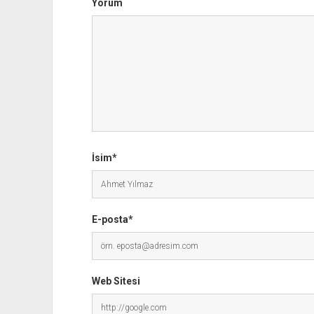
Yorum
İsim*
E-posta*
Web Sitesi