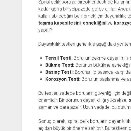
Spiral çelik borular, birçok endüstride kullanılı
kadar geniş bir yelpazede görev alırlar. Ancak
kullanılabileceğini belirlemek için dayanıklılık t
taşıma kapasitesini
,
esnekliğini
ve
korozyo
yapılır?
Dayanıklılık testleri genellikle aşağıdaki yönteml
Tensil Testi:
Borunun çekme dayanımını ö
Bükme Testi:
Borunun bükülme esnekliğini
Basınç Testi:
Borunun iç basınca karşı daya
Korozyon Testi:
Borunun paslanma ve aşı
Bu testler, sadece boruların güvenliği için deği
önemlidir. Bir borunun dayanıklılığı yüksekse,
o
zaman ve para azalır. Uzun vadede, bu durum p
Sonuç olarak, spiral çelik boruların dayanıklı
açıdan büyük bir öneme sahiptir. Bu testlerin 