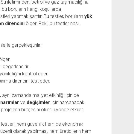
r. Su iletiminden, petrol ve gaz taşımacılığına
, bu boruların hangi koşullarda
estleri yapmak şarttır. Bu testler, boruların
yük
n direncini
ölçer. Peki, bu testler nasıl
erle gerçekleştirilir:
lçer.
 değerlendirir.
nıklılığını kontrol eder.
nma direncini test eder.
l, aynı zamanda maliyet etkinliği için de
narımlar
ve
değişimler
için harcanacak
rojelerin bütçesini olumlu yönde etkiler.
lık testleri, hem güvenlik hem de ekonomik
düzenli olarak yapılması, hem üreticilerin hem