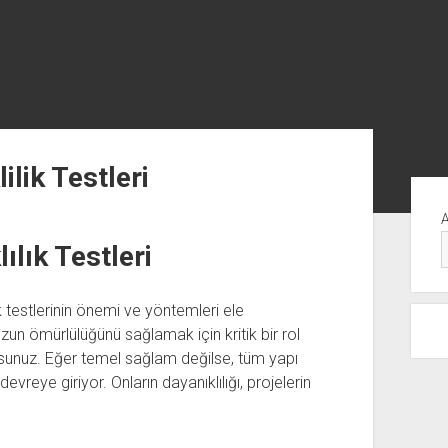
ilik Testleri
Yan
Me
ılık Testleri
lık testlerinin önemi ve yöntemleri ele
 uzun ömürlülüğünü sağlamak için kritik bir rol
rsunuz. Eğer temel sağlam değilse, tüm yapı
devreye giriyor. Onların dayanıklılığı, projelerin