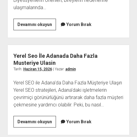
Diyetisyenlerin önerileri, bireylerin hedeflerine
ulaşmalarında…
Diyetisyen
Devamını okuyun
Yorum Bırak
Programi
İle
Ogun
Planlama
Yerel Seo İle Adanada Daha Fazla
Musteriye Ulasin
Tarih:
Haziran 15, 2026
| Yazar:
admin
Yerel SEO ile Adana’da Daha Fazla Müşteriye Ulaşın
Yerel SEO stratejileri, Adana’daki işletmelerin
çevrimiçi görünürlüğünü artırarak daha fazla müşteri
çekmesine yardımcı olabilir. Peki, bu nasıl…
Yerel
Devamını okuyun
Yorum Bırak
Seo
İle