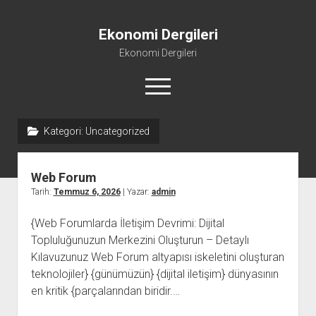
Ekonomi Dergileri
Ekonomi Dergileri
menüyü
aç
Kategori:
Uncategorized
Web Forum
Tarih:
Temmuz 6, 2026
| Yazar:
admin
{Web Forumlarda İletişim Devrimi: Dijital
Topluluğunuzun Merkezini Oluşturun – Detaylı
Kılavuzunuz Web Forum altyapısı iskeletini oluşturan
teknolojiler} {günümüzün} {dijital iletişim} dünyasının
en kritik {parçalarından biridir.…