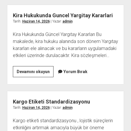
Adanada
Daha
Kira Hukukunda Guncel Yargitay Kararlari
Fazla
Tarih:
Haziran 14, 2026
| Yazar:
admin
Musteriye
Kira Hukukunda Güncel Yargıtay Kararları Bu
Ulasin
makalede, kira hukuku alanında son dönem Yargıtay
kararları ele alınacak ve bu kararların uygulamadaki
etkileri üzerinde durulacaktır. Kira sözleşmeleri…
Kira
Devamını okuyun
Yorum Bırak
Hukukunda
Guncel
Yargitay
Kararlari
Kargo Etiketi Standardizasyonu
Tarih:
Haziran 14, 2026
| Yazar:
admin
Kargo etiketi standardizasyonu , lojistik süreçlerin
etkinliğini artırmak amacıyla büyük bir öneme