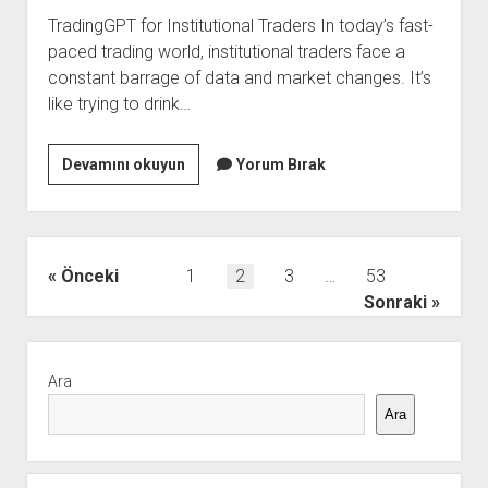
TradingGPT for Institutional Traders In today’s fast-
paced trading world, institutional traders face a
constant barrage of data and market changes. It’s
like trying to drink…
Tradinggpt
Devamını okuyun
Yorum Bırak
For
İnstitutional
Traders
Yazı
Önceki
1
2
3
…
53
sayfalaması
Sonraki
Yan
Menü
Ara
Ara