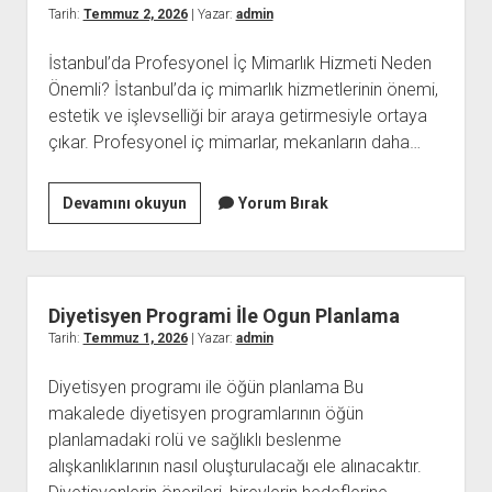
Tarih:
Temmuz 2, 2026
| Yazar:
admin
İstanbul’da Profesyonel İç Mimarlık Hizmeti Neden
Önemli? İstanbul’da iç mimarlık hizmetlerinin önemi,
estetik ve işlevselliği bir araya getirmesiyle ortaya
çıkar. Profesyonel iç mimarlar, mekanların daha…
İstanbulda
Devamını okuyun
Yorum Bırak
Profesyonel
İc
Mimarlik
Hizmeti
Diyetisyen Programi İle Ogun Planlama
Neden
Tarih:
Temmuz 1, 2026
| Yazar:
admin
Onemli
Diyetisyen programı ile öğün planlama Bu
makalede diyetisyen programlarının öğün
planlamadaki rolü ve sağlıklı beslenme
alışkanlıklarının nasıl oluşturulacağı ele alınacaktır.