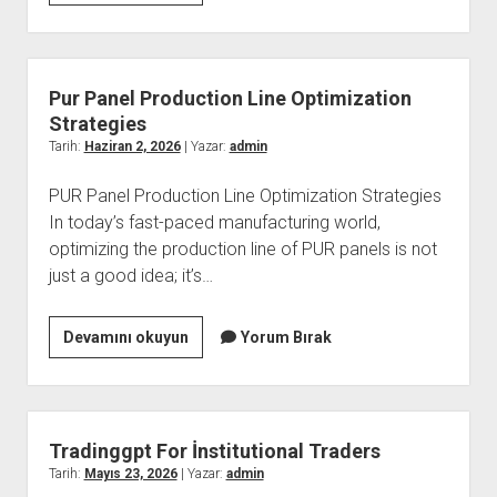
Sac
Ekimi
Klinikleri
Neden
Pur Panel Production Line Optimization
Tercih
Strategies
Ediliyor
Tarih:
Haziran 2, 2026
| Yazar:
admin
PUR Panel Production Line Optimization Strategies
In today’s fast-paced manufacturing world,
optimizing the production line of PUR panels is not
just a good idea; it’s…
Pur
Devamını okuyun
Yorum Bırak
Panel
Production
Line
Optimization
Tradinggpt For İnstitutional Traders
Strategies
Tarih:
Mayıs 23, 2026
| Yazar:
admin