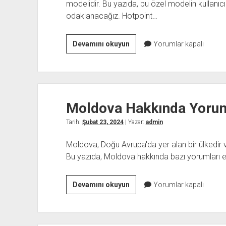
modelidir. Bu yazıda, bu özel modelin kullanıcı
odaklanacağız. Hotpoint…
Hotpoint
Devamını okuyun
Yorumlar kapalı
Enxtm
18212
F
Tk
Moldova Hakkında Yoru
Yorumları
Tarih:
Şubat 23, 2024
| Yazar:
admin
Moldova, Doğu Avrupa'da yer alan bir ülkedir ve
Bu yazıda, Moldova hakkında bazı yorumları e
Moldova
Devamını okuyun
Yorumlar kapalı
Hakkında
Yorumlar