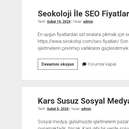
Çalışmasının
Seokoloji İle SEO Fiyatla
İnsan
İlişkilerine
Tarih:
Şubat 16, 2024
| Yazar:
admin
Etkisi
En uygun fiyatlardan üst sıralara çıkmak için se
https://www.seokoloji.com/seo-fiyatlari/ Son yıl
işletmelerin çevrimiçi varlıklarını güçlendirm
Seokoloji
Devamını okuyun
Yorumlar kapalı
İle
SEO
Fiyatları
Arasındaki
Kars Susuz Sosyal Medy
Bağlantı
Tarih:
Şubat 6, 2024
| Yazar:
admin
Sosyal medya, günümüzde işletmelerin pazarlam
oynamaktadır. Ancak, Kars gibi bir yerde sosy