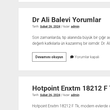
Tercümesi
Bursada
Uzman
Dr Ali Balevi Yorumlar
Ekipler
Tarih:
Şubat 26, 2024
| Yazar:
admin
Son zamanlarda, tıp alanında büyük bir çığır aç
değerli katkılarla ün kazanmış bir isimdir. Dr. Ali
Dr
Devamını okuyun
Yorumlar kapalı
Ali
Balevi
Yorumlar
Hotpoint Enxtm 18212 F 
Tarih:
Şubat 26, 2024
| Yazar:
admin
Hotpoint Enxtm 18212 F Tk, modern evlerde o