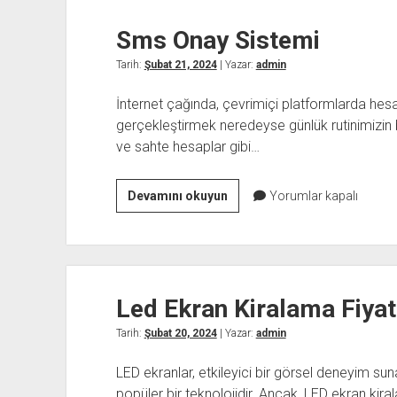
Sms Onay Sistemi
Tarih:
Şubat 21, 2024
| Yazar:
admin
İnternet çağında, çevrimiçi platformlarda hes
gerçekleştirmek neredeyse günlük rutinimizin bir
ve sahte hesaplar gibi…
Sms
Devamını okuyun
Yorumlar kapalı
Onay
Sistemi
Led Ekran Kiralama Fiyat
Tarih:
Şubat 20, 2024
| Yazar:
admin
LED ekranlar, etkileyici bir görsel deneyim suna
popüler bir teknolojidir. Ancak, LED ekran kira