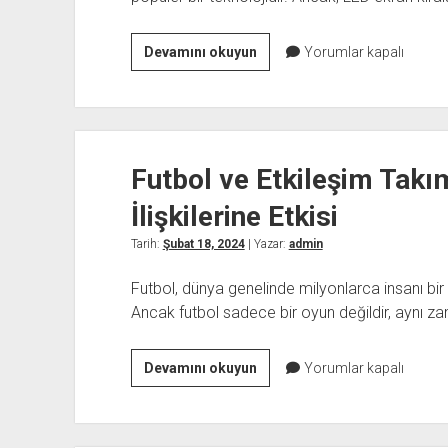
Led
Devamını okuyun
Yorumlar kapalı
Ekran
Kiralama
Fiyatları
Futbol ve Etkileşim Takı
İlişkilerine Etkisi
Tarih:
Şubat 18, 2024
| Yazar:
admin
Futbol, dünya genelinde milyonlarca insanı bir a
Ancak futbol sadece bir oyun değildir, aynı za
Futbol
Devamını okuyun
Yorumlar kapalı
ve
Etkileşim
Takım