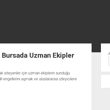
Yan
Me
 Bursada Uzman Ekipler
k isteyenler için uzman ekiplerin sunduğu
l engellerini aşmak ve uluslararası izleyicilere