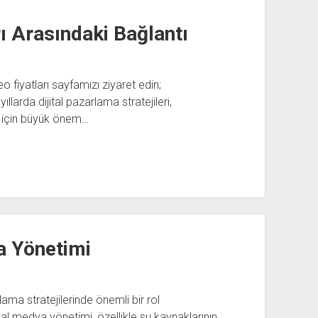
rı Arasındaki Bağlantı
o fiyatları sayfamızı ziyaret edin;
larda dijital pazarlama stratejileri,
ek için büyük önem…
a Yönetimi
a stratejilerinde önemli bir rol
al medya yönetimi, özellikle su kaynaklarının