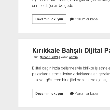
sınırlı olduğu bir bölgede…
Kars
Devamını okuyun
Yorumlar kapalı
Susuz
Sosyal
Medya
Yönetimi
Kırıkkale Bahşılı Dijital
Tarih:
Şubat 6, 2024
| Yazar:
admin
Dijital çağın hızla gelişmesiyle birlikte işletmel
pazarlama stratejilerine odaklanmaları gerekme
faaliyet gösteren bir dijital pazarlama ajansı,…
Kırıkkale
Devamını okuyun
Yorumlar kapalı
Bahşılı
Dijital