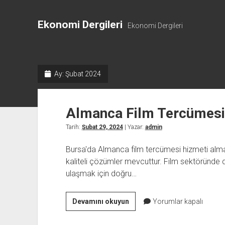
Ekonomi Dergileri
Ekonomi Dergileri
Ay:
Şubat 2024
Almanca Film Tercümesi
Tarih:
Şubat 29, 2024
| Yazar:
admin
Bursa'da Almanca film tercümesi hizmeti alma
kaliteli çözümler mevcuttur. Film sektöründe di
ulaşmak için doğru…
Almanca
Devamını okuyun
Yorumlar kapalı
Film