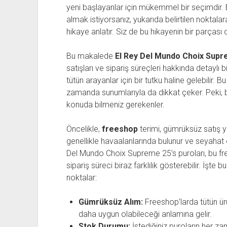
yeni başlayanlar için mükemmel bir seçimdir.
almak istiyorsanız, yukarıda belirtilen noktalar
hikaye anlatır. Siz de bu hikayenin bir parçası o
Bu makalede
El Rey Del Mundo Choix Supr
satışları ve sipariş süreçleri hakkında detaylı bi
tütün arayanlar için bir tutku haline gelebilir. B
zamanda sunumlarıyla da dikkat çeker. Peki, bu
konuda bilmeniz gerekenler.
Öncelikle,
freeshop
terimi, gümrüksüz satış 
genellikle havaalanlarında bulunur ve seyahat e
Del Mundo Choix Supreme 25’s puroları, bu free
sipariş süreci biraz farklılık gösterebilir. İşt
noktalar:
Gümrüksüz Alım:
Freeshop’larda tütün ürün
daha uygun olabileceği anlamına gelir.
Stok Durumu:
İstediğiniz puroların her 