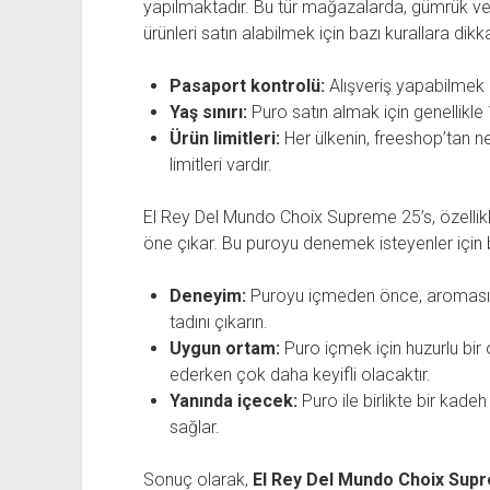
yapılmaktadır. Bu tür mağazalarda, gümrük verg
ürünleri satın alabilmek için bazı kurallara di
Pasaport kontrolü:
Alışveriş yapabilmek i
Yaş sınırı:
Puro satın almak için genellikl
Ürün limitleri:
Her ülkenin, freeshop’tan ne
limitleri vardır.
El Rey Del Mundo Choix Supreme 25’s, özellikle
öne çıkar. Bu puroyu denemek isteyenler için 
Deneyim:
Puroyu içmeden önce, aromasın
tadını çıkarın.
Uygun ortam:
Puro içmek için huzurlu bir
ederken çok daha keyifli olacaktır.
Yanında içecek:
Puro ile birlikte bir kadeh
sağlar.
Sonuç olarak,
El Rey Del Mundo Choix Supr