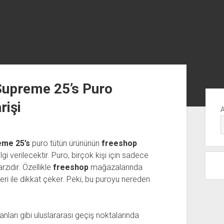
Supreme 25’s Puro
Yan
rişi
Me
eme 25’s
puro tütün ürününün
freeshop
lgi verilecektir. Puro, birçok kişi için sadece
zıdır. Özellikle
freeshop
mağazalarında
eleri ile dikkat çeker. Peki, bu puroyu nereden
anları gibi uluslararası geçiş noktalarında