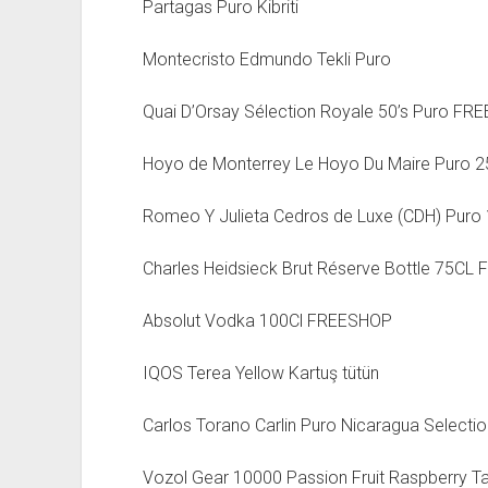
Partagas Puro Kibriti
Montecristo Edmundo Tekli Puro
Quai D’Orsay Sélection Royale 50’s Puro F
Hoyo de Monterrey Le Hoyo Du Maire Puro 
Romeo Y Julieta Cedros de Luxe (CDH) Puro
Charles Heidsieck Brut Réserve Bottle 75C
Absolut Vodka 100Cl FREESHOP
IQOS Terea Yellow Kartuş tütün
Carlos Torano Carlin Puro Nicaragua Selectio
Vozol Gear 10000 Passion Fruit Raspberry Ta