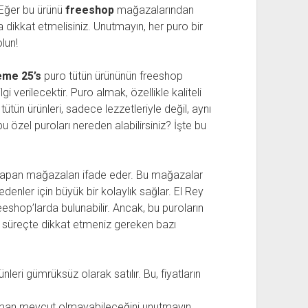
 Eğer bu ürünü
freeshop
mağazalarından
a dikkat etmelisiniz. Unutmayın, her puro bir
lun!
eme 25’s
puro tütün ürününün freeshop
lgi verilecektir. Puro almak, özellikle kaliteli
u tütün ürünleri, sadece lezzetleriyle değil, aynı
 özel puroları nereden alabilirsiniz? İşte bu
yapan mağazaları ifade eder. Bu mağazalar
denler için büyük bir kolaylık sağlar. El Rey
shop’larda bulunabilir. Ancak, bu puroların
e bu süreçte dikkat etmeniz gereken bazı
leri gümrüksüz olarak satılır. Bu, fiyatların
zaman mevcut olmayabileceğini unutmayın.