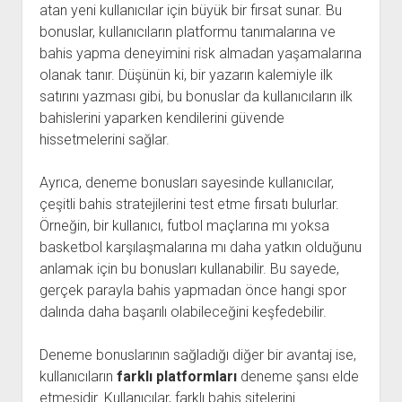
atan yeni kullanıcılar için büyük bir fırsat sunar. Bu
bonuslar, kullanıcıların platformu tanımalarına ve
bahis yapma deneyimini risk almadan yaşamalarına
olanak tanır. Düşünün ki, bir yazarın kalemiyle ilk
satırını yazması gibi, bu bonuslar da kullanıcıların ilk
bahislerini yaparken kendilerini güvende
hissetmelerini sağlar.
Ayrıca, deneme bonusları sayesinde kullanıcılar,
çeşitli bahis stratejilerini test etme fırsatı bulurlar.
Örneğin, bir kullanıcı, futbol maçlarına mı yoksa
basketbol karşılaşmalarına mı daha yatkın olduğunu
anlamak için bu bonusları kullanabilir. Bu sayede,
gerçek parayla bahis yapmadan önce hangi spor
dalında daha başarılı olabileceğini keşfedebilir.
Deneme bonuslarının sağladığı diğer bir avantaj ise,
kullanıcıların
farklı platformları
deneme şansı elde
etmesidir. Kullanıcılar, farklı bahis sitelerini