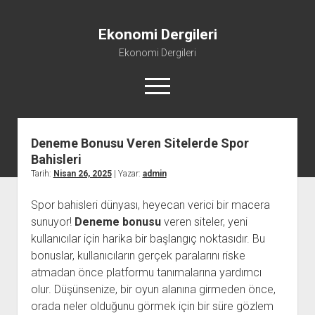
Ekonomi Dergileri
Ekonomi Dergileri
menüyü
aç
Deneme Bonusu Veren Sitelerde Spor
Bahisleri
Tarih:
Nisan 26, 2025
| Yazar:
admin
Spor bahisleri dünyası, heyecan verici bir macera
sunuyor!
Deneme bonusu
veren siteler, yeni
kullanıcılar için harika bir başlangıç noktasıdır. Bu
bonuslar, kullanıcıların gerçek paralarını riske
atmadan önce platformu tanımalarına yardımcı
olur. Düşünsenize, bir oyun alanına girmeden önce,
orada neler olduğunu görmek için bir süre gözlem