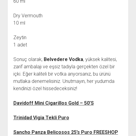
60 ml
Dry Vermouth
10 ml
Zeytin
1 adet
Sonuç olarak,
Belvedere Vodka
, yüksek kalitesi,
zarif ambalajı ve eşsiz tadıyla gerçekten özel bir
içki. Eğer kaliteli bir votka arıyorsanız, bu ürünü
mutlaka denemelisiniz. Unutmayın, her yudumda
kendinizi özel hissedeceksiniz!
Davidoff Mini Cigarillos Gold – 50’S
Trinidad Vigia Tekli Puro
Sancho Panza Belicosos 25’s Puro FREESHOP