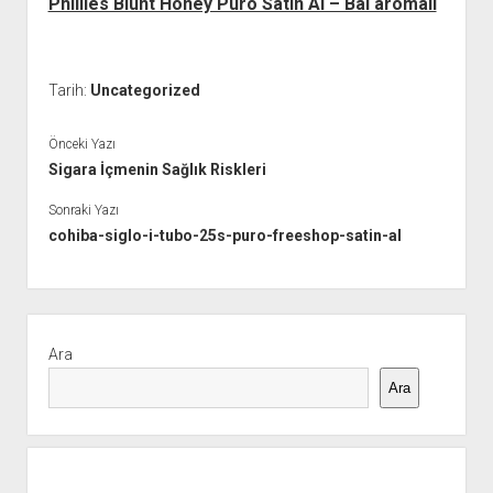
Phillies Blunt Honey Puro Satın Al – Bal aromalı
Tarih:
Uncategorized
Önceki Yazı
Sigara İçmenin Sağlık Riskleri
Sonraki Yazı
cohiba-siglo-i-tubo-25s-puro-freeshop-satin-al
Yan
Menü
Ara
Ara