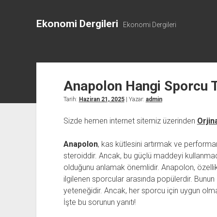
Ekonomi Dergileri
Ekonomi Dergileri
Anapolon Hangi Sporcu Ti
Tarih:
Haziran 21, 2025
| Yazar:
admin
Sizde hemen internet sitemiz üzerinden
Orjin
Anapolon
, kas kütlesini artırmak ve performa
steroiddir. Ancak, bu güçlü maddeyi kullanmad
olduğunu anlamak önemlidir. Anapolon, özelli
ilgilenen sporcular arasında popülerdir. Bunun
yeteneğidir. Ancak, her sporcu için uygun olmay
İşte bu sorunun yanıtı!