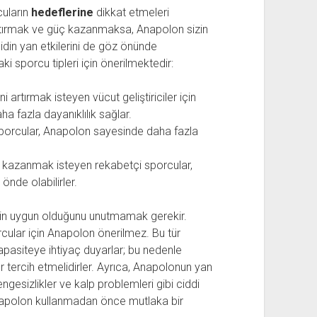
cuların
hedeflerine
dikkat etmeleri
rtırmak ve güç kazanmaksa, Anapolon sizin
oidin yan etkilerini de göz önünde
ki sporcu tipleri için önerilmektedir:
artırmak isteyen vücut geliştiriciler için
ha fazla dayanıklılık sağlar.
sporcular, Anapolon sayesinde daha fazla
as kazanmak isteyen rekabetçi sporcular,
önde olabilirler.
çin uygun olduğunu unutmamak gerekir.
orcular için Anapolon önerilmez. Bu tür
kapasiteye ihtiyaç duyarlar; bu nedenle
er tercih etmelidirler. Ayrıca, Anapolonun yan
ngesizlikler ve kalp problemleri gibi ciddi
Anapolon kullanmadan önce mutlaka bir