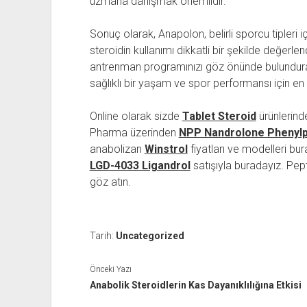
uzmana danışmak önemlidir.
Sonuç olarak, Anapolon, belirli sporcu tipleri i
steroidin kullanımı dikkatli bir şekilde değerlen
antrenman programınızı göz önünde bulundurar
sağlıklı bir yaşam ve spor performansı için en i
Online olarak sizde
Tablet Steroid
ürünlerinde
Pharma üzerinden
NPP Nandrolone Phenylp
anabolizan
Winstrol
fiyatları ve modelleri bu
LGD-4033 Ligandrol
satışıyla buradayız. Pep
göz atın.
Tarih:
Uncategorized
Önceki Yazı
Anabolik Steroidlerin Kas Dayanıklılığına Etkisi