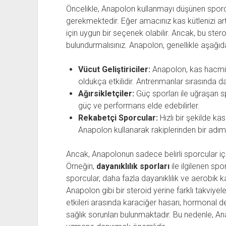
Öncelikle, Anapolon kullanmayı düşünen spor
gerekmektedir. Eğer amacınız kas kütlenizi a
için uygun bir seçenek olabilir. Ancak, bu ster
bulundurmalısınız. Anapolon, genellikle aşağıda
Vücut Geliştiriciler:
Anapolon, kas hacmini 
oldukça etkilidir. Antrenmanlar sırasında da
Ağırsikletçiler:
Güç sporları ile uğraşan 
güç ve performans elde edebilirler.
Rekabetçi Sporcular:
Hızlı bir şekilde k
Anapolon kullanarak rakiplerinden bir adım 
Ancak, Anapolonun sadece belirli sporcular i
Örneğin,
dayanıklılık sporları
ile ilgilenen sp
sporcular, daha fazla dayanıklılık ve aerobik 
Anapolon gibi bir steroid yerine farklı takviyel
etkileri arasında karaciğer hasarı, hormonal de
sağlık sorunları bulunmaktadır. Bu nedenle, 