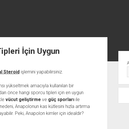
pleri İçin Uygun
Yan
Me
al Steroid
işlemini yapabilirsiniz.
nsı yükseltmek amacıyla kullanılan bir
an önce hangi sporcu tipleri için en uygun
kle
vücut geliştirme
ve
güç sporları
ile
 nedeni, Anapolonun kas kütlesini hızla artırma
abilir. Peki, Anapolon kimler için idealdir?